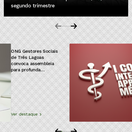
segundo trimestre
I Congresso CINAMED
Alvo de investigação,
Fortaleceu a Integração
governador do
Médica na Fronteira
Tocantins é afastado
do cargo
Ver destaque
Ver destaque