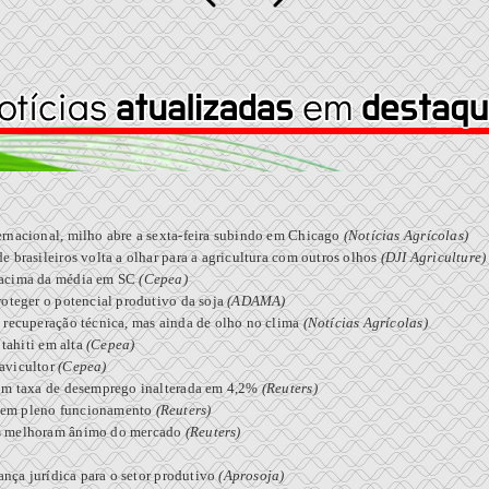
rnacional, milho abre a sexta-feira subindo em Chicago
(Notícias Agrícolas)
 brasileiros volta a olhar para a agricultura com outros olhos
(DJI Agriculture)
 acima da média em SC
(Cepea)
roteger o potencial produtivo da soja
(ADAMA)
 recuperação técnica, mas ainda de olho no clima
(Notícias Agrícolas)
 tahiti em alta
(Cepea)
avicultor
(Cepea)
com taxa de desemprego inalterada em 4,2%
(Reuters)
 em pleno funcionamento
(Reuters)
as melhoram ânimo do mercado
(Reuters)
ança jurídica para o setor produtivo
(Aprosoja)