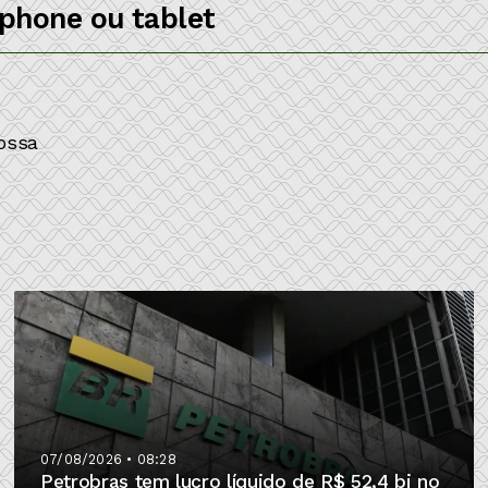
tphone ou tablet
ossa
07/08/2026 • 08:28
Petrobras tem lucro líquido de R$ 52,4 bi no