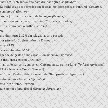
asil em 2026, mas alerta para dívidas agrícolas
(Reuters)
22 milhões aos cooperados em decisão histórica sobre o Funrural
(Cooxupé)
to em breve”
(Reuters)
 sobre juros, em dia cheio de balanços
(Reuters)
ém recuam no mercado brasileiro
(Notícias Agrícolas)
osto e recuo para o milho
(Reuters)
rs)
édio diminuiu 21,2% em relação ao ano passado
aior
(Associação Brasileira de Enologia)
solo
(FAEP)
 carvão ativado
(UCS)
 depende de gestão e inovação
(Assessoria de Imprensa)
ob influência externa
(Reuters)
oltam a fechar com ganhos em Chicago nesta quinta-feira
(Notícias Agrícolas)
s EUA e Israel em Ormuz
(Reuters)
da China; Média diária é a menor de 2026
(Notícias Agrícolas)
em do ciclone
(Notícias Agrícolas)
osto, diz diretor
(Reuters)
ra e menor oferta global
(Notícias Agrícolas)