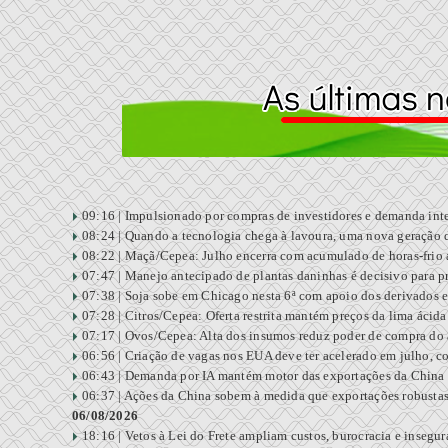
09:16 |
Impulsionado por compras de investidores e demanda inte
08:24 |
Quando a tecnologia chega à lavoura, uma nova geração de
08:22 |
Maçã/Cepea: Julho encerra com acumulado de horas-frio
07:47 |
Manejo antecipado de plantas daninhas é decisivo para p
07:38 |
Soja sobe em Chicago nesta 6ª com apoio dos derivados e
07:28 |
Citros/Cepea: Oferta restrita mantém preços da lima ácida
07:17 |
Ovos/Cepea: Alta dos insumos reduz poder de compra do 
06:56 |
Criação de vagas nos EUA deve ter acelerado em julho, 
06:43 |
Demanda por IA mantém motor das exportações da China
06:37 |
Ações da China sobem à medida que exportações robust
06/08/2026
18:16 |
Vetos à Lei do Frete ampliam custos, burocracia e insegur