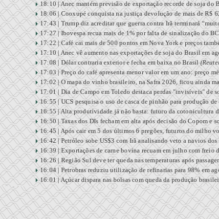
18:10 |
Anec mantém previsão de exportação recorde de soja do Br
18:06 |
Cooxupé conquista na justiça devolução de mais de R$ 6
17:43 |
Trump diz acreditar que guerra contra Irã terminará “mui
17:27 |
Ibovespa recua mais de 1% por falta de sinalização do BC
17:22 |
Café cai mais de 500 pontos em Nova York e preços tamb
17:10 |
Anec vê aumento nas exportações de soja do Brasil em ag
17:08 |
Dólar contraria exterior e fecha em baixa no Brasil
(Reute
17:03 |
Preço do café apresenta menor valor em um ano: preço m
17:02 |
O mapa do vinho brasileiro, na Safra 2026, ficou ainda m
17:01 |
Dia de Campo em Toledo destaca perdas "invisíveis" de 
16:55 |
UCS pesquisa o uso de casca de pinhão para produção de
16:55 |
Alta produtividade já não basta: futuro da cotonicultura
16:50 |
Taxas dos DIs fecham em alta após decisão do Copom e s
16:45 |
Após cair em 5 dos últimos 6 pregões, futuros do milho v
16:42 |
Petróleo sobe US$3 com Irã analisando veto a navios do
16:39 |
Exportações de carne bovina recuam em julho com freio 
16:26 |
Região Sul deve ter queda nas temperaturas após passag
16:04 |
Petrobras reduziu utilização de refinarias para 98% em ag
16:01 |
Açúcar dispara nas bolsas com queda da produção brasilei