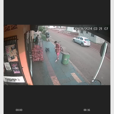
de
vídeo
00:00
00:16