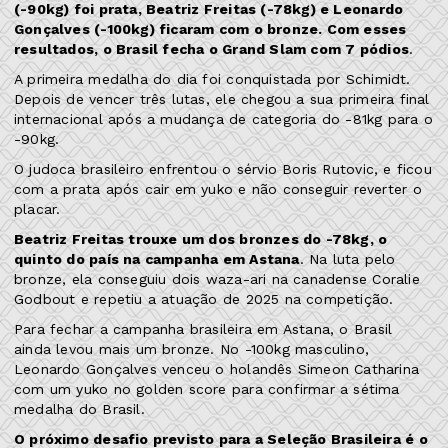
(-90kg) foi prata, Beatriz Freitas (-78kg) e Leonardo
Gonçalves (-100kg) ficaram com o bronze. Com esses
resultados, o Brasil fecha o Grand Slam com 7 pódios
.
A primeira medalha do dia foi conquistada por Schimidt.
Depois de vencer três lutas, ele chegou a sua primeira final
internacional após a mudança de categoria do -81kg para o
-90kg.
O judoca brasileiro enfrentou o sérvio Boris Rutovic, e ficou
com a prata após cair em yuko e não conseguir reverter o
placar.
Beatriz Freitas trouxe um dos bronzes do -78kg, o
quinto do país na campanha em Astana
. Na luta pelo
bronze, ela conseguiu dois waza-ari na canadense Coralie
Godbout e repetiu a atuação de 2025 na competição.
Para fechar a campanha brasileira em Astana, o Brasil
ainda levou mais um bronze. No -100kg masculino,
Leonardo Gonçalves venceu o holandês Simeon Catharina
com um yuko no golden score para confirmar a sétima
medalha do Brasil.
O próximo desafio previsto para a Seleção Brasileira é o