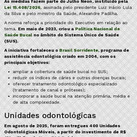
As medidas fazem parte do Julho Neon, instituído pela
Lei 15.408/2026
, assinada pelo presidente Luiz Inácio Lula
da Silva e pelo ministro da Saúde, Alexandre Padilha.
A norma reforça a prioridade do Executivo em relação ao
tema.
Em maio de 2023, criou a
Política Nacional de
Saúde Bucal
no âmbito do Sistema Único de Saúde
(SUS).
A iniciativa fortaleceu o
Brasil Sorridente
, programa de
assistência odontológica criado em 2004, com os
principais objetivos:
ampliar a cobertura de saúde bucal no SUS;
reduzir os índices de cáries e outras doenças bucais;
oferecer tratamento odontológico especializado
(tratamento de canal e próteses);
incorporar a saúde bucal na atenção primária, média e
de alta complexidade.
Unidades odontológicas
Em agosto de 2025, foram entregues 400 Unidades
Odontológicas Móveis, a partir do investimento de R$