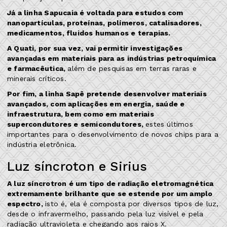
Já a linha Sapucaia é voltada para estudos com
nanopartículas, proteínas, polímeros, catalisadores,
medicamentos, fluidos humanos e terapias.
A Quati, por sua vez, vai permitir investigações
avançadas em materiais para as indústrias petroquímica
e farmacêutica,
além de pesquisas em terras raras e
minerais críticos.
Por fim, a linha Sapê pretende desenvolver materiais
avançados, com aplicações em energia, saúde e
infraestrutura, bem como em materiais
supercondutores e semicondutores,
estes últimos
importantes para o desenvolvimento de novos chips para a
indústria eletrônica.
Luz síncroton e Sirius
A luz síncrotron é um tipo de radiação eletromagnética
extremamente brilhante que se estende por um amplo
espectro,
isto é, ela é composta por diversos tipos de luz,
desde o infravermelho, passando pela luz visível e pela
radiação ultravioleta e chegando aos raios X.