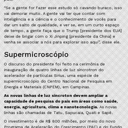
“Se a gente for fazer esse estudo só cavando buraco, isso
vai demorar muito. A gente vai ter que contar com
inteligência e a ciência e o conhecimento de vocês para
dar um salto de qualidade, e ver se, em um curto espaço
de tempo, a gente faça que o Trump [presidente dos EUA]
deixe de brigar com o Xi Jinping [presidente da China] e
venha se associar a nós para explorar isso aqui”, disse ele.
Supermicroscópio
O discurso do presidente foi feito na cerimônia de
inauguração de quatro linhas de luz síncrotron do
acelerador de partículas Sirius, uma espécie de
supermicroscópio do Centro Nacional de Pesquisa em
Energia e Materiais (CNPEM), em Campinas.
As novas linhas de luz síncroton devem ampliar a
capacidade de pesquisa do país em áreas como saúde,
energia, agricultura, clima e nanotecnologia.
As novas
linhas são chamadas de Tatu, Sapucaia, Quati e Sapê.
O investimento é de R$ 800 milhões, por meio do novo
Programa de Aceleração do Crescimento (PAC) e do Fundo