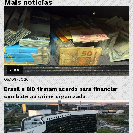
Mais notícias
GERAL
05/08/2026
Brasil e BID firmam acordo para financiar
combate ao crime organizado