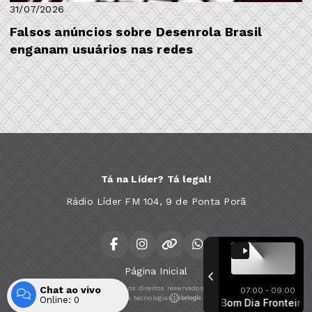
31/07/2026
Falsos anúncios sobre Desenrola Brasil
enganam usuários nas redes
Tá na Líder? Tá legal!
Rádio Líder FM 104, 9 de Ponta Porã
Página Inicial
Chat ao vivo
Todos os direitos reservados.
07:00 - 09:00
Com a tecnologia
Online:
0
Bom Dia Fronteira com Marcão
Bom Dia Fronteira com 