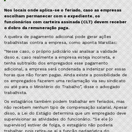
Nos locais onde aplica-se o feriado, caso as empresas
escolham permanecer com o expediente, os
funcionários com carteira assinada (CLT) devem receber
o dobro da remuneração paga.
A quebra de pagamento adicional pode gerar ações
trabalhistas contra a empresa, como aponta Marsillac:
“Nesse caso, o próprio judiciário vai analisar a validade
disso e, caso realmente a empresa esteja incorreta, e
tenha subtraído dos empregados esse pagamento
adicional, a empresa será condenada a indenizar por essas
horas que não foram pagas. Ainda existe a possibilidade de
os empregados fazerem uma reclamação via seu sindicato
ou até para o Ministério do Trabalho”, disse o advogado
trabalhista.
Os estagiários também podem trabalhar em feriados, mas
não recebem nenhum tipo de compensação salarial. Apesar
disso, a Lei do Estágio determina que um empregado deve
supervisionar as atividades do funcionário. “Se ele [o
supervisor] estiver de folga, o estagiário não poderia
trabalhar, pois retira-se aí a função pedagógica do