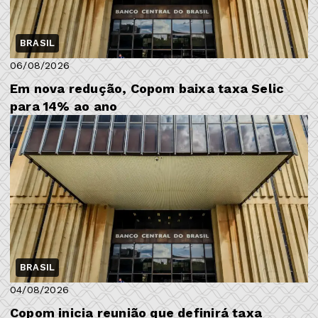
BRASIL
06/08/2026
Em nova redução, Copom baixa taxa Selic
para 14% ao ano
BRASIL
04/08/2026
Copom inicia reunião que definirá taxa