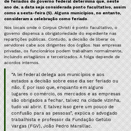
de feriados do governo federal determina que, neste
ano de, a data seja considerada ponto facultativo, assim
como a sexta-feira (5). Alguns municípios, no entanto,
consideram a celebração como feriado
.
Nos locais onde o Corpus Christi é ponto facultativo, o
governo dispensa a obrigatoriedade do expediente nas
repartições públicas. Contudo, a decisão de liberar os
servidores cabe aos dirigentes dos órgãos. Nas empresas
privadas, os funcionários podem trabalham normalmente,
incluindo estagiários e terceirizados. A folga depende de
acordos internos.
“A lei federal delega aos municípios e aos
estados a decisão sobre esse dia ser feriado ou
não. É por isso que, enquanto em alguns
lugares o comércio, os mercados e as empresas
são obrigados a fechar, talvez na cidade vizinha,
tudo vai abrir. E talvez isso gere um pouco de
confusão para as pessoas”, explica o advogado
trabalhista e professor da Fundação Getúlio
Vargas (FGV), João Pedro Marsillac.