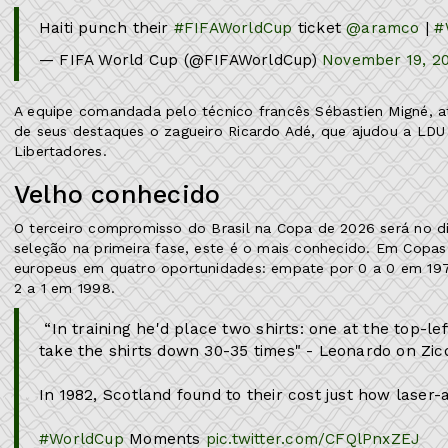
Haiti punch their
#FIFAWorldCup
ticket ️
@aramco
|
#
— FIFA World Cup (@FIFAWorldCup)
November 19, 2
A equipe comandada pelo técnico francês Sébastien Migné, a
de seus destaques o zagueiro Ricardo Adé, que ajudou a LDU 
Libertadores.
Velho conhecido
O terceiro compromisso do Brasil na Copa de 2026 será no dia
seleção na primeira fase, este é o mais conhecido. Em Copa
europeus em quatro oportunidades: empate por 0 a 0 em 1974, 
2 a 1 em 1998.
️ “In training he'd place two shirts: one at the top-l
take the shirts down 30-35 times" - Leonardo on Zic
In 1982, Scotland found to their cost just how laser-
#WorldCup
Moments
pic.twitter.com/CFQlPnxZEJ