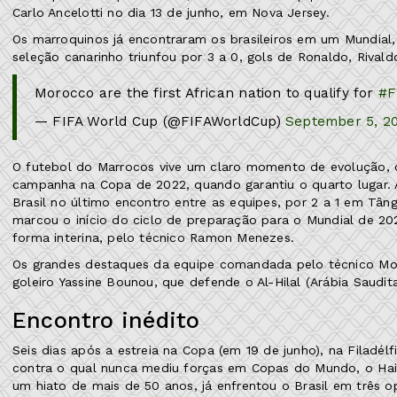
Carlo Ancelotti no dia 13 de junho, em Nova Jersey.
Os marroquinos já encontraram os brasileiros em um Mundial,
seleção canarinho triunfou por 3 a 0, gols de Ronaldo, Rival
Morocco are the first African nation to qualify for
#F
— FIFA World Cup (@FIFAWorldCup)
September 5, 2
O futebol do Marrocos vive um claro momento de evolução, 
campanha na Copa de 2022, quando garantiu o quarto lugar. A
Brasil no último encontro entre as equipes, por 2 a 1 em Tâ
marcou o início do ciclo de preparação para o Mundial de 2026
forma interina, pelo técnico Ramon Menezes.
Os grandes destaques da equipe comandada pelo técnico Moha
goleiro Yassine Bounou, que defende o Al-Hilal (Arábia Saudita
Encontro inédito
Seis dias após a estreia na Copa (em 19 de junho), na Filadélfi
contra o qual nunca mediu forças em Copas do Mundo, o Hai
um hiato de mais de 50 anos, já enfrentou o Brasil em três 