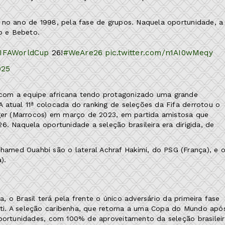
 no ano de 1998, pela fase de grupos. Naquela oportunidade, a
do e Bebeto.
IFAWorldCup
26!
#WeAre26
pic.twitter.com/n1AI0wMeqy
025
com a equipe africana tendo protagonizado uma grande
 atual 11ª colocada do ranking de seleções da Fifa derrotou o
nger (Marrocos) em março de 2023, em partida amistosa que
. Naquela oportunidade a seleção brasileira era dirigida, de
med Ouahbi são o lateral Achraf Hakimi, do PSG (França), e 
).
a, o Brasil terá pela frente o único adversário da primeira fase
ti. A seleção caribenha, que retorna a uma Copa do Mundo apó
oportunidades, com 100% de aproveitamento da seleção brasileir