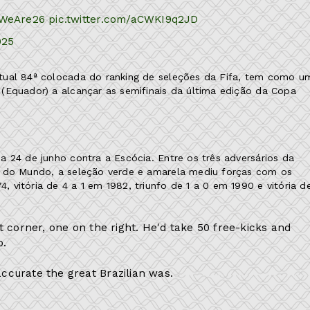
WeAre26
pic.twitter.com/aCWKI9q2JD
025
tual 84ª colocada do ranking de seleções da Fifa, tem como u
(Equador) a alcançar as semifinais da última edição da Copa
 24 de junho contra a Escócia. Entre os três adversários da
s do Mundo, a seleção verde e amarela mediu forças com os
vitória de 4 a 1 em 1982, triunfo de 1 a 0 em 1990 e vitória d
eft corner, one on the right. He'd take 50 free-kicks and
o.
accurate the great Brazilian was.