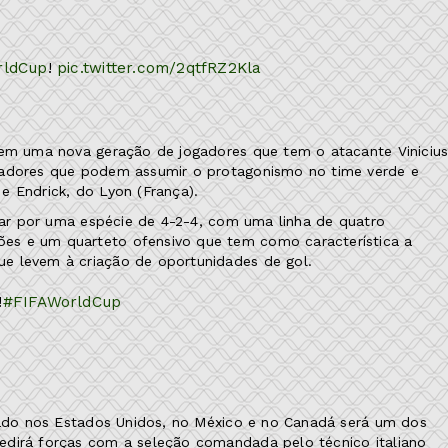
rldCup
!
pic.twitter.com/2qtfRZ2Kla
 em uma nova geração de jogadores que tem o atacante Viniciu
gadores que podem assumir o protagonismo no time verde e
e Endrick, do Lyon (França).
ptar por uma espécie de 4-2-4, com uma linha de quatro
es e um quarteto ofensivo que tem como característica a
e levem à criação de oportunidades de gol.
!
#FIFAWorldCup
utado nos Estados Unidos, no México e no Canadá será um dos
edirá forças com a seleção comandada pelo técnico italiano