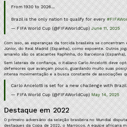
From 1930 to 2026...
Brazil is the only nation to qualify for every
#FIFAWo
— FIFA World Cup (@FIFAWorldCup)
June 11, 2025
Com isso, as esperanças da torcida brasileira se concentram
Júnior, do Real Madrid (Espanha), como expoente. Outros jo
amarelo são os atacantes Raphinha, do Barcelona (Espanha), 
Sem laterais de confiança, o italiano Carlo Ancelotti deve o
defensores que avançam pouco, guardando muito suas posiçõ
intensa movimentação e a busca constante de associações qu
Carlo Ancelotti is set for a new challenge with Brazil
— FIFA World Cup (@FIFAWorldCup)
May 14, 2025
Destaque em 2022
O primeiro adversário da seleção brasileira no Mundial disp
destaques da Copa de 2022, o Marrocos. A equipe africana m