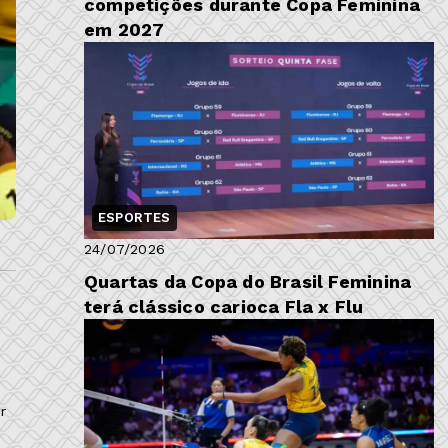
competições durante Copa Feminina
em 2027
ESPORTES
24/07/2026
Quartas da Copa do Brasil Feminina
terá clássico carioca Fla x Flu
o
r