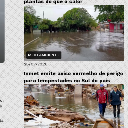
plantas do que o calor
MEIO AMBIENTE
28/07/2026
Inmet emite aviso vermelho de perigo
para tempestades no Sul do país
o,
s
da