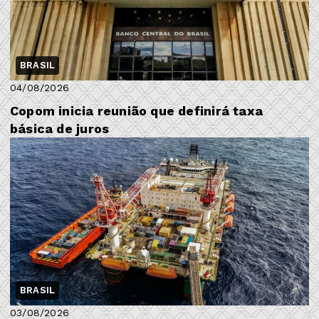
BRASIL
04/08/2026
Copom inicia reunião que definirá taxa
básica de juros
BRASIL
03/08/2026