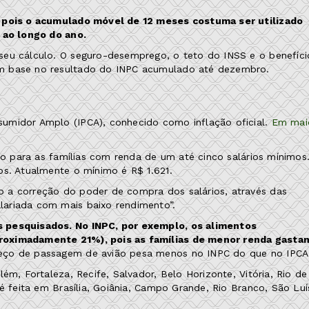
s pois o acumulado móvel de 12 meses costuma ser utilizado
 ao longo do ano.
seu cálculo. O seguro-desemprego, o teto do INSS e o benefíci
om base no resultado do INPC acumulado até dezembro.
umidor Amplo (IPCA), conhecido como inflação oficial.
Em mai
ção para as famílias com renda de um até cinco salários mínimos
os. Atualmente o mínimo é R$ 1.621.
 a correção do poder de compra dos salários, através das
ariada com mais baixo rendimento”.
s pesquisados. No INPC, por exemplo, os alimentos
proximadamente 21%), pois as famílias de menor renda gasta
reço de passagem de avião pesa menos no INPC do que no IPCA
ém, Fortaleza, Recife, Salvador, Belo Horizonte, Vitória, Rio de
é feita em Brasília, Goiânia, Campo Grande, Rio Branco, São Luí