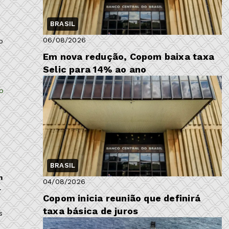
BRASIL
06/08/2026
o
Em nova redução, Copom baixa taxa
Selic para 14% ao ano
o
.
BRASIL
m
04/08/2026
.
Copom inicia reunião que definirá
taxa básica de juros
s