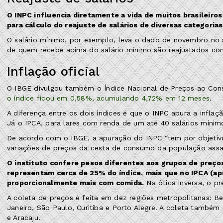
O INPC influencia diretamente a vida de muitos brasileiro
para cálculo do reajuste de salários de diversas categorias
O salário mínimo, por exemplo, leva o dado de novembro no 
de quem recebe acima do salário mínimo são reajustados c
Inflação oficial
O IBGE divulgou também o Índice Nacional de Preços ao Cons
o índice ficou em 0,58%, acumulando 4,72% em 12 meses
.
A diferença entre os dois índices é que o INPC apura a infla
Já o IPCA, para lares com renda de um até 40 salários mínim
De acordo com o IBGE, a apuração do INPC “tem por objetivo
variações de preços da cesta de consumo da população assal
O instituto confere pesos diferentes aos grupos de preço
representam cerca de 25% do índice, mais que no IPCA (a
proporcionalmente mais com comida.
Na ótica inversa, o p
A coleta de preços é feita em dez regiões metropolitanas: Bel
Janeiro, São Paulo, Curitiba e Porto Alegre. A coleta também 
e Aracaju.