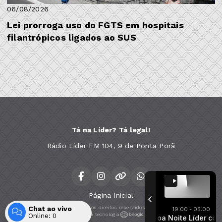
06/08/2026
Lei prorroga uso do FGTS em hospitais
filantrópicos ligados ao SUS
Tá na Líder? Tá legal!
Rádio Líder FM 104, 9 de Ponta Porã
Página Inicial
Chat ao vivo
Todos os direitos reservados.
19:00 - 05:00
Com a tecnologia
Online:
0
Boa Noite Líder com Líder FM 104.9
Boa Noite Líder com Líd