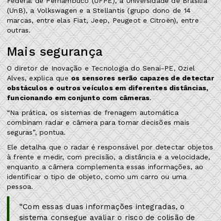
Federal de Pernambuco (UFPE), a Universidade de Brasília
(UnB), a Volkswagen e a Stellantis (grupo dono de 14
marcas, entre elas Fiat, Jeep, Peugeot e Citroën), entre
outras.
Mais segurança
O diretor de Inovação e Tecnologia do Senai-PE, Oziel
Alves, explica que
os sensores serão capazes de detectar
obstáculos e outros veículos em diferentes distâncias,
funcionando em conjunto com câmeras
.
“Na prática, os sistemas de frenagem automática
combinam radar e câmera para tomar decisões mais
seguras”, pontua.
Ele detalha que o radar é responsável por detectar objetos
à frente e medir, com precisão, a distância e a velocidade,
enquanto a câmera complementa essas informações, ao
identificar o tipo de objeto, como um carro ou uma
pessoa.
“Com essas duas informações integradas, o
sistema consegue avaliar o risco de colisão de