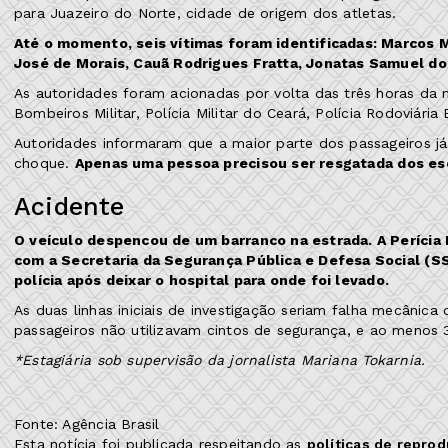
para Juazeiro do Norte, cidade de origem dos atletas.
Até o momento, seis vítimas foram identificadas: Marcos M
José de Morais, Cauã Rodrigues Fratta, Jonatas Samuel do
As autoridades foram acionadas por volta das três horas da
Bombeiros Militar, Polícia Militar do Ceará, Polícia Rodoviári
Autoridades informaram que a maior parte dos passageiros já 
choque.
Apenas uma pessoa precisou ser resgatada dos e
Acidente
O veículo despencou de um barranco na estrada. A Perícia
com a Secretaria da Segurança Pública e Defesa Social (S
polícia após deixar o hospital para onde foi levado.
As duas linhas iniciais de investigação seriam falha mecâni
passageiros não utilizavam cintos de segurança, e ao meno
*Estagiária sob supervisão da jornalista Mariana Tokarnia.
Fonte: Agência Brasil
Esta notícia foi publicada respeitando as
políticas de repro