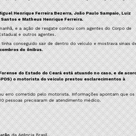
iguel Henrique Ferreira Bezerra, João Paulo Sampaio, Luiz
 Santos e Matheus Henrique Ferreira.
 manhã, e a ação de resgate contou com agentes do Corpo de
a Estadual e outros agentes.
tinha conseguido sair de dentro do veículo e mostrava sinais d
scombros do ônibus.
 Forense do Estado do Ceará está atuando no caso, e de acor
SPDS) o motorista do veículo prestou esclarecimentos à
ca ou erro cometido pelo motorista. Informações apontam que os
s 30 pessoas precisaram de atendimento médico.
dução
da Agência Brasil.