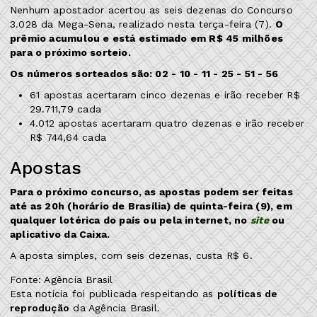
Nenhum apostador acertou as seis dezenas do Concurso
3.028 da Mega-Sena, realizado nesta terça-feira (7).
O
prêmio acumulou e está estimado em R$ 45 milhões
para o próximo sorteio.
Os números sorteados são: 02 - 10 - 11 - 25 - 51 - 56
61 apostas acertaram cinco dezenas e irão receber R$
29.711,79 cada
4.012 apostas acertaram quatro dezenas e irão receber
R$ 744,64 cada
Apostas
Para o próximo concurso, as apostas podem ser feitas
até as 20h (horário de Brasília) de quinta-feira (9), em
qualquer lotérica do país ou pela internet, no
site
ou
aplicativo da Caixa.
A aposta simples, com seis dezenas, custa R$ 6.
Fonte: Agência Brasil
Esta notícia foi publicada respeitando as
políticas de
reprodução
da Agência Brasil.