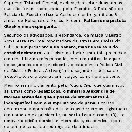
Supremo Tribunal Federal, explicações sobre duas armas
que não foram encontradas pelo Exército. O Batalhão de
Polícia do Exército disse à Corte que entregou 6 das 8
armas de Bolsonaro à Polícia Federal.
Faltam uma pistola
Glock e uma espingarda.
Segundo os advogados, a espingarda, da marca Maestro
Arms, está em uma importadora de armas em Caxias do
Sul.
Foi um presente a Bolsonaro, mas nunca saiu do
estabelecimento
. Já a pistola Glock 9 mm foi apreendida
em uma blitz no mês passado, com um militar da equipe
de segurança do ex-presidente, e está com a Polícia Civil
do Distrito Federal. A divergência, segundo a defesa de
Bolsonaro, seria apenas em relação ao número de série.
Mesmo sem indiciamento pela Polícia Civil, que classificou
as armas como legalizadas,
o ministro Alexandre de
Moraes entendeu que a posse de armamentos é
incompatível com o cumprimento de pena.
Por isso,
determinou a apreensão de todas as dez armas registradas
em nome do ex-presidente, na sexta-feira passada (3), ao
renovar a prisão domiciliar. Além disso, suspendeu o porte
de arma e cancelou seu registro de atirador e