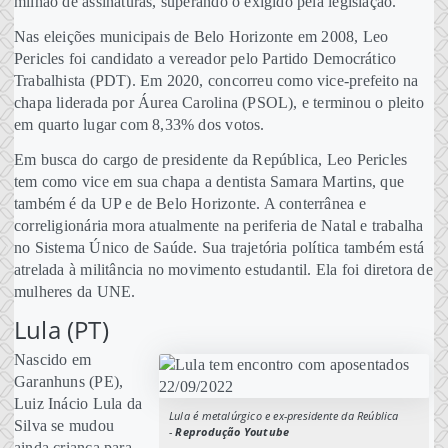
milhão de assinaturas, superando o exigido pela legislação.
Nas eleições municipais de Belo Horizonte em 2008, Leo
Pericles foi candidato a vereador pelo Partido Democrático
Trabalhista (PDT). Em 2020, concorreu como vice-prefeito na
chapa liderada por Áurea Carolina (PSOL), e terminou o pleito
em quarto lugar com 8,33% dos votos.
Em busca do cargo de presidente da República, Leo Pericles
tem como vice em sua chapa a dentista Samara Martins, que
também é da UP e de Belo Horizonte. A conterrânea e
correligionária mora atualmente na periferia de Natal e trabalha
no Sistema Único de Saúde. Sua trajetória política também está
atrelada à militância no movimento estudantil. Ela foi diretora de
mulheres da UNE.
Lula (PT)
Nascido em
Garanhuns (PE),
Luiz Inácio Lula da
Lula é metalúrgico e ex-presidente da Reública
Silva se mudou
-
Reprodução Youtube
ainda criança para