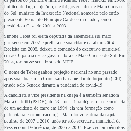
os passos do pai. Ela é filha de Ramez Tebet, falecido em 2006.
Político de larga trajetória, ele foi governador de Mato Grosso
do Sul, ministro da Integração Nacional nomeado pelo então
presidente Fernando Henrique Cardoso e senador, tendo
presidido a Casa de 2001 a 2003.
Simone Tebet foi eleita deputada da assembleia sul-mato-
grossense em 2002 e prefeita de sua cidade natal em 2004.
Reeleita em 2008, deixou o comando do executivo municipal
em 2010 para ser vice-governadora de Mato Grosso do Sul. Em
2014, tornou-se senadora pelo MDB.
O nome de Tebet ganhou projeção nacional no ano passado
após sua atuação na Comissão Parlamentar de Inquérito (CPI)
criada pelo Senado durante a pandemia de covid-19.
A candidata a vice-presidente na chapa é a também senadora
Mara Gabrilli (PSDB), de 53 anos. Tetraplégica em decorrência
de um acidente de carro em 1994, ela tem formação como
publicitária e como psicóloga. Mara foi vereadora da capital
paulista de 2007 a 2010, após ter sido secretária municipal da
Pessoa com Deficiência, de 2005 a 2007. Exerceu também dois