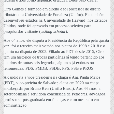
federal e dois como deputado estadual, todos pelo Ceará.
Ciro Gomes é formado em direito e foi professor de direito
tributário na Universidade de Fortaleza (Unifor). Ele também
desenvolveu estudos na Universidade de Harvard, nos Estados
Unidos, onde foi aprovado em processo seletivo para
pesquisador visitante (
visiting scholar
).
Aos 64 anos, ele disputa a Presidência da República pela quarta
vez: foi o terceiro mais votado nos pleitos de 1998 e 2018 e o
quarto na disputa de 2002. Filiado ao PDT desde 2015, Ciro
tem um histórico de trocas partidárias já tendo pertencido aos
quadros de outras seis legendas, algumas já extintas ou
renomeadas: PDS, PMDB, PSDB, PPS, PSB e PROS.
A candidata a vice-presidente na chapa é Ana Paula Matos
(PDT), vice-prefeita de Salvador, eleita em 2020 na chapa
encabeçada por Bruno Reis (União Brasil). Aos 44 anos, a
soteropolitana é servidora concursada da Petrobras, advogada,
professora, pós-graduada em finanças e com mestrado em
administração.