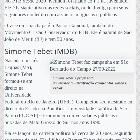
No PTB desde 2020, Kelmon foi filiado ao PT na juventude.
Ele é bastante ativo nas redes sociais, onde divulga para seus
seguidores conteúdo com assuntos religiosos e políticos.
O vice em sua chapa é o Pastor Gamonal, também do
Movimento Cristão Conservador do PTB. Ele é natural de São
João de Meriti (RJ) e tem 50 anos.
Simone Tebet (MDB)
Nascida em Três
Lagoas (MS),
Simone Tebet
Simone Tebet é professora
formou-se em
universitária -
Divulgação campanha Simone
direito na
Tebet
Universidade
Federal do Rio de Janeiro (UFRJ). Completou seu mestrado em
direito do Estado na Pontifícia Universidade Católica de São
Paulo (PUC-SP) e lecionou em universidades públicas e
privadas de Mato Grosso do Sul nos anos 1990.
Ela se lançou na carreira política há cerca de 20 anos, seguindo