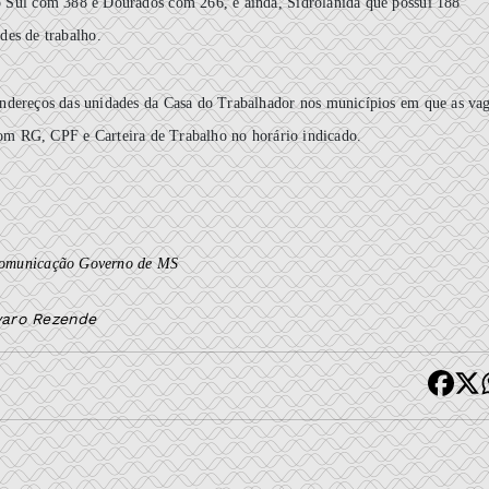
do Sul com 388 e Dourados com 266, e ainda, Sidrolânida que possui 188
des de trabalho.
 endereços das unidades da Casa do Trabalhador nos municípios em que as va
om RG, CPF e Carteira de Trabalho no horário indicado.
Comunicação Governo de MS
lvaro Rezende