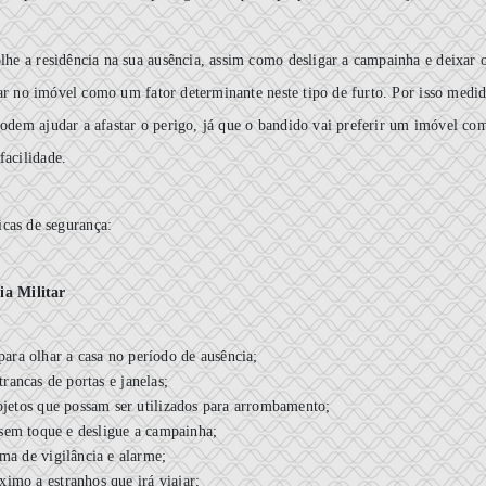
e a residência na sua ausência, assim como desligar a campainha e deixar 
trar no imóvel como um fator determinante neste tipo de furto. Por isso medi
podem ajudar a afastar o perigo, já que o bandido vai preferir um imóvel co
facilidade.
icas de segurança:
ia Militar
ara olhar a casa no período de ausência;
trancas de portas e janelas;
objetos que possam ser utilizados para arrombamento;
 sem toque e desligue a campainha;
ema de vigilância e alarme;
imo a estranhos que irá viajar;