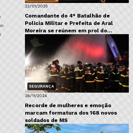
22/01/2025
Comandante do 4° Batalhão de
o
Polícia Militar e Prefeita de Aral
das
Moreira se reúnem em prol do
m
fortalecimento da segura...
SEGURANÇA
28/11/2024
Recorde de mulheres e emoção
marcam formatura dos 168 novos
soldados de MS