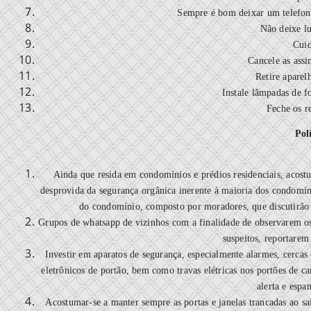
Sempre é bom deixar um telefon
Não deixe lu
Cuid
Cancele as assin
Retire aparel
Instale lâmpadas de f
Feche os r
Pol
Ainda que resida em condomínios e prédios residenciais, acos
desprovida da segurança orgânica inerente à maioria dos condomínio
do condomínio, composto por moradores, que discutirão a
Grupos de whatsapp de vizinhos com a finalidade de observarem os
suspeitos, reportarem
Investir em aparatos de segurança, especialmente alarmes, cercas 
eletrônicos de portão, bem como travas elétricas nos portões de ca
alerta e espa
Acostumar-se a manter sempre as portas e janelas trancadas ao sai