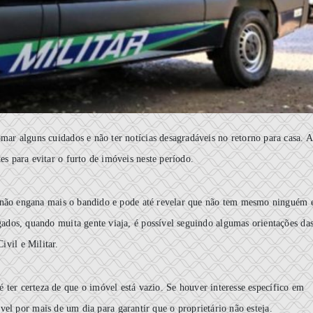
omar alguns cuidados e não ter notícias desagradáveis no retorno para casa. A
tes para evitar o furto de imóveis neste período.
já não engana mais o bandido e pode até revelar que não tem mesmo ninguém
ngados, quando muita gente viaja, é possível seguindo algumas orientações da
Civil e Militar.
é ter certeza de que o imóvel está vazio. Se houver interesse específico em
vel por mais de um dia para garantir que o proprietário não esteja.