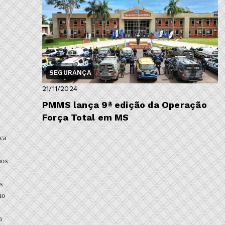
SEGURANÇA
21/11/2024
PMMS lança 9ª edição da Operação
Força Total em MS
ica
uos
s
mo
m