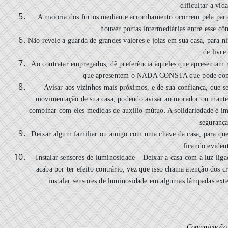
dificultar a vi
A maioria dos furtos mediante arrombamento ocorrem pela parte
houver portas intermediárias entre esse cô
Não revele a guarda de grandes valores e joias em sua casa, para 
de livre
Ao contratar empregados, dê preferência àqueles que apresentam r
que apresentem o NADA CONSTA que pode cons
Avisar aos vizinhos mais próximos, e de sua confiança, que se
movimentação de sua casa, podendo avisar ao morador ou manter
combinar com eles medidas de auxílio mútuo. A solidariedade é im
segurança
Deixar algum familiar ou amigo com uma chave da casa, para que v
ficando eviden
Instalar sensores de luminosidade – Deixar a casa com a luz liga
acaba por ter efeito contrário, vez que isso chama atenção dos c
instalar sensores de luminosidade em algumas lâmpadas ext
Comunicação