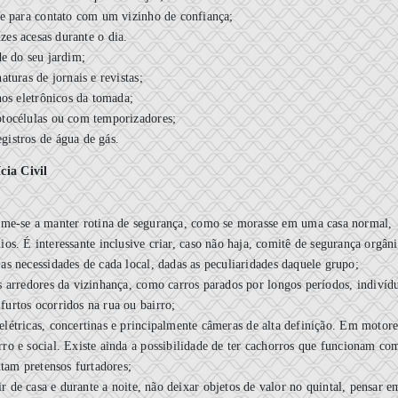
e para contato com um vizinho de confiança;
zes acesas durante o dia.
e do seu jardim;
aturas de jornais e revistas;
hos eletrônicos da tomada;
otocélulas ou com temporizadores;
egistros de água de gás.
ícia Civil
tume-se a manter rotina de segurança, como se morasse em uma casa normal,
s. É interessante inclusive criar, caso não haja, comitê de segurança orgân
s necessidades de cada local, dadas as peculiaridades daquele grupo;
 arredores da vizinhança, como carros parados por longos períodos, indivíd
 furtos ocorridos na rua ou bairro;
elétricas, concertinas e principalmente câmeras de alta definição. Em motore
rro e social. Existe ainda a possibilidade de ter cachorros que funcionam co
ntam pretensos furtadores;
r de casa e durante a noite, não deixar objetos de valor no quintal, pensar e