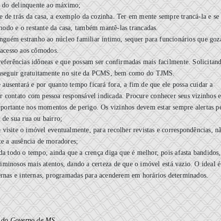
da do delinquente ao máximo;
 de trás da casa, a exemplo da cozinha. Ter em mente sempre trancá-la e se
modo e o restante da casa, também mantê-las trancadas.
ninguém estranho ao núcleo familiar íntimo, sequer para funcionários que go
 acesso aos cômodos.
eferências idôneas e que possam ser confirmadas mais facilmente. Solicitan
eguir gratuitamente no site da PCMS, bem como do TJMS.
 ausentará e por quanto tempo ficará fora, a fim de que ele possa cuidar a
 contato com pessoa responsável indicada. Procure conhecer seus vizinhos 
portante nos momentos de perigo. Os vizinhos devem estar sempre alertas p
 de sua rua ou bairro;
isite o imóvel eventualmente, para recolher revistas e correspondências, n
te a ausência de moradores;
da todo o tempo, ainda que a crença diga que é melhor, pois afasta bandidos,
riminosos mais atentos, dando a certeza de que o imóvel está vazio. O ideal é
ernas e internas, programadas para acenderem em horários determinados.
 do Governo de MS