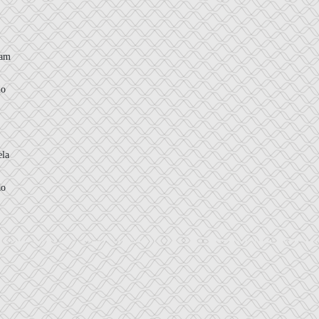
zam
do
e
ela
ão