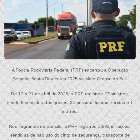
A Polícia Ro
do
viária Federal (PRF) encerrou a Operação
Semana Santa/Tiradentes 2025 no
Mato
Grosso
do
Sul
.
De 17 a 21 de abril de 2025, a PRF registrou 27 sinistros,
sen
do
6 considera
do
s graves. 34 pessoas ficaram feridas e 1
morreu.
Nos flagrantes de trânsito, a PRF registrou 1.693 infrações,
sen
do
as de não uso
do
cinto de segurança, transporte de