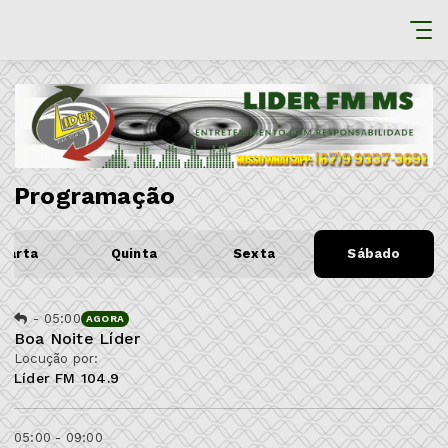
Programação
uarta
Quinta
Sexta
Sábado
-
05:00
AGORA
Boa Noite Líder
Locução por:
Líder FM 104.9
05:00 - 09:00